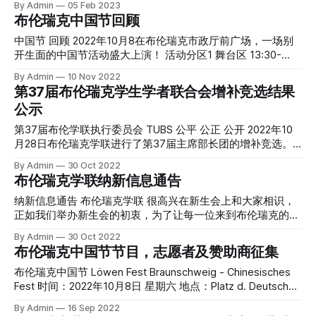
可以在学联的平台实现更多的可能 副主席 刘兴杨 在和学联小
充满兴趣的小伙伴加入学联。 在这里你可以收获一个稳定的
By Admin
05 Feb 2023
伙伴组织活动过程中既锻炼了自己的能力又收获了友谊和快
朋友圈，认识更多的新朋友，其中不乏博士生大佬； 在这里
布伦瑞克中国节回顾
乐。
你可以感受到朋友们时常的问候，羁绊多了，此心安处即吾
中国节 回顾 2022年10月8在布伦瑞克市政厅前广场，一场别
乡； 在这里你可以体验组织活动和团结同学等各项学生工
开生面的中国节活动盛大上演！ 活动分区1 舞台区 13:30-
作，砥砺个人品格，提升综合能力； 在这里你还可以尝试与
16:00 由布伦瑞克学联精心策划导演的系列节目为大家带来了
校方和中德企业交流，或是维护同学们的权益，或是领略更高
By Admin
10 Nov 2022
中国文化和世界多元文化冲击交融产生的视听盛宴。 开场表
处的风景。 …… 我们不苛责人的完美，只期待一颗真实而炽热
第37届布伦瑞克学生学者联合会增补竞选结果
演《武术 太极 舞龙狮》 由中德舞龙爱好者共同组成的舞龙团
的心。 期待你加入布伦瑞克学联! 布伦瑞克学联简介 布伦瑞克
公示
队 德国青年将关刀耍的虎虎生风 大狮子威风凛凛，小狮子憨
中国学生学者联合会是注册在布伦瑞克工业大学的一个公益
态可掬 古琴独奏《墨语琴音》 琴音千回百转，不绝如缕，萦
性、志愿性、服务性、非政治、非宗教、非盈利的学生学者社
第37届布伦学联执行委员会 TUBS 公平 公正 公开 2022年10
绕在异国他乡。中国古乐器文化魅力尽显 中国风流行音乐串
团，并受中国驻德国大使馆、中国驻汉堡总领馆、布伦瑞克地
月28日布伦瑞克学联进行了第37届主席部长团的增补竞选。
烧 《青花瓷》《送情郎》《如愿》 《青花瓷》如遇青瓷 诚见
区各高校的承认和支持。 布伦瑞克学联以维护布伦瑞克地区
在公平公开的原则下，经过主席团提名，候选人演讲，学联成
By Admin
30 Oct 2022
君子 《送情郎》向德国民众展示了中华民间文化的张力和年
中国学子权益、服务
员投票等环节，人员增补活动圆满完成。 现公示新一届主席
布伦瑞克学联纳新信息通告
轻一代的活力 “山河无恙，烟火寻常，可是你如愿的眺望” 我
部长团人员名单： 主席:于晨 副主席:高千然 刘兴杨 办公室主
们是中华文化的继承者，也是中华文明的开创者 钢琴独奏
任:杨雪莹 外联部部长:刘兴杨 外联部副部长:蔡竞洁 宣传部部
纳新信息通告 布伦瑞克学联 很高兴在新生会上和大家相识，
《茉莉花》 《库劳小奏鸣曲op.36 Nr.1第一乐章》 《我和我
长:张诗蕊 宣传部副部长:邓翔天 文体部部长:段书威 文体部副
正如我们举办新生会的初衷，为了让每一位来到布伦瑞克的同
的祖国》 在海外生长的华人华侨小朋友用乐器之王演绎了中
部长:范凯琪 主席 于晨 “一点浩然气 千里快哉风” 与我共同乘
学都尽快适应德国的生活，构建起自己留学时光的精神世界，
By Admin
30 Oct 2022
国古典风格曲目和西方古典曲目，为整个盛会增添了朝气与
风，破万里浪！ 副主席 高千然 我叫高千然 一句话介绍不了我
学联在服务同学的路上已经走了几十年的时间。 当下，学联
布伦瑞克中国节节目，志愿者及赞助商征集
副主席 外联部部长:刘兴杨 在和学联小伙伴组织活动过程中既
广泛的向新同学发出邀请，邀请或是志同道合的新朋友，或是
锻炼了自己的能力又收获了友谊和快乐。希望学联不断发展壮
充满兴趣的小伙伴加入学联。 在这里你可以收获一个稳定的
布伦瑞克中国节 Löwen Fest Braunschweig - Chinesisches
大，为更多的留学生和华人群体提供丰富多彩的活动！ 外联
朋友圈，认识更多的新朋友，其中不乏博士生大佬； 在这里
Fest 时间：2022年10月8日 星期六 地点：Platz d. Deutschen
部 副部长:蔡竞洁
你可以感受到朋友们时常的问候，羁绊多了，此心安处即吾
Einheit，布伦瑞克 北德地区中国文化盛会“Löwen Fest
By Admin
16 Sep 2022
乡； 在这里你可以体验组织活动和团结同学等各项学生工
Braunschweig - Chinesisches Fest“布伦瑞克中国节将在布伦