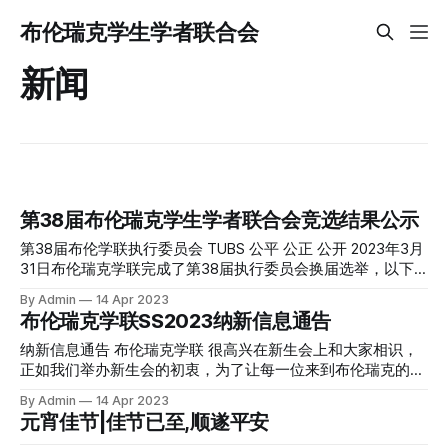
布伦瑞克学生学者联合会
新闻
第38届布伦瑞克学生学者联合会竞选结果公示
第38届布伦学联执行委员会 TUBS 公平 公正 公开 2023年3月
31日布伦瑞克学联完成了第38届执行委员会换届选举，以下
为新成员职务公示及介绍。 主席：于晨 执行主席：高千然 副
By Admin
14 Apr 2023
主席：刘兴杨 段书威 秘书处长：杨雪莹 外联部部长：蔡竞洁
布伦瑞克学联SS2023纳新信息通告
外联部副部长：王子贤 文体部部长：范凯琪 文体部副部长：
唐浡瑞 宣传部部长：张诗蕊 宣传部副部长：刘勇越 欢迎各位
纳新信息通告 布伦瑞克学联 很高兴在新生会上和大家相识，
同学监督，提出意见和建议！ 主席 于晨 很荣幸可以在学联继
正如我们举办新生会的初衷，为了让每一位来到布伦瑞克的同
续为同学们做出一些微小的贡献，愿与诸位一道，立德立言，
学都尽快适应德国的生活，构建起自己留学时光的精神世界，
By Admin
14 Apr 2023
无问西东 副主席 执行主席:高千然 我叫高千然 一句话介绍不
学联在服务同学的路上已经走了几十年的时间。 当下，学联
元宵佳节|佳节已至,顺遂平安
了我 副主席 段书威 我的专业是ToM 有想法 就去做 希望我们
广泛的向新同学发出邀请，邀请或是志同道合的新朋友，或是