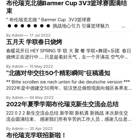
布伦瑞克北德Barmer Cup 3V3篮球赛圆满结
作，砥砺个人品格，提升综合能力； 在这里你还可以尝试与
瑞克市举办。 届时将有诸多中国传统文化节目，文化体验活
束
校方和中德企业交流，或是维护同学们的权益，或是领略更高
动项目开展，为此特征集文化节当天节目，赞助商和志愿者。
处的风景。 …… 我们不苛责人的完美，只期待一颗真实而炽热
节目征集 中国节现场将搭设舞台，定时表演各类节目，传播
" 布伦瑞克北德 " Barmer Cup 3V3篮球赛
的心。 期待你加入布伦瑞克学联。 布伦瑞克学联简介 布伦瑞
中华文化，展现中德人民友谊，为活动现场助兴。 （一）节
● ● ● ● ● ● ● 挑战地心引力 引爆篮球魅力
克中国学生学者联合会是注册在布伦瑞克工业大学的一个公益
目形式： 1歌唱类：各种演唱形式以及器乐伴唱、歌伴舞、传
● ● ● ● ● ● ● 比 赛 回 顾 ● ● ● ● 时间来到
By Admin
17 Jul 2022
性、志愿性、服务性、非政治、非宗教、非盈利的学生学者社
统戏曲选段等。 2舞蹈类：古典、现代、民族、爵士等形
2022年7月10日上午10:45分,比赛如期在布伦瑞克大学体育中
五月天 学联春日烧烤
团，并受中国驻德国大使馆、中国驻汉堡总领馆、布伦瑞克地
式不限。 3乐器演奏类：民族或西洋现代器乐演奏不
心开始。本次比赛一共吸引了来自不同地区的12支队伍，采用
区各高校的承认和支持。布伦瑞克学联以维护布伦瑞克地区中
限。 4语言类：小品、话剧、
的是小组循环赛+八强淘汰赛的比赛方式，在一二号场地同时
春暖花开日 HEY SPRING 学 联 大 聚 餐 学联+舞团+乐团 春日
国学子权益、服务同学
开打。 小组赛一开始，嘿嘿嘿队和TUSA小分队便分别在一二
烧烤正在进行中.... 只是趁着好天气，去一个开满花 空气中都
号场地强势拿下各自的第一场胜利。随后守护嘟嘟队和Data
流淌着青草香气的地方 整个人摊开来浪费时间... SPRING
By Admin
15 May 2022
Scientist3.0队经过了激烈的争夺也分别拿下胜利。随着比赛
SPRING SPRING 所遇皆逢时 · 所见皆美好 HEY,SPRING 春日有
“北德对华交往50个精彩瞬间”征稿通知
的进行，比赛气氛也逐渐焦灼，各自队伍都奋力争夺着各自小
约 春日有约 SPRING HEY！ 近日,布伦学联成功组织了<学联
组的出线名额。热血，激情，在这一刻都被释放了出来。 在
+学联舞团+学联乐团大聚会> 时间：5月14日下午3:00 地点：
** Bitte scrollen sie nach unten für die deutsche version ***
三场小组赛后，八强队伍名单也最终确定。守护嘟嘟队，哥廷
Ölpersee 北部木头通道附近 活动：准备烧烤、吃烧烤、交换
2022年是中德建交50周年。驻汉堡总领馆现面向领区各界友
根正苗红队，TUSA小分队，随便玩玩队，凹凹凹队，Data
美食、进行各种游戏、玩卡牌游戏和唱歌 HEY,SPRING 烧烤
人和机构，举办“北德对华交往50个精彩瞬间”作品征集活动，
By Admin
04 May 2022
Scientist3.0队，嘿嘿嘿队和汉诺威老六队进入了八强淘汰
正在进行中.... 游戏正在进行中.
与大家一起回顾领区四州（汉堡、下萨州、不来梅、石荷州）
2022年夏季学期布伦瑞克新生交流会总结
赛。 工作人员宣布晋级名
对华友好合作发展之路，并共同续写美好未来。我馆将根据大
家投稿情况，精选编辑北德对华交往中有代表意义的50个精彩
222 0 2 2 新生交流会总结 新学期 新机遇 新挑战 本次新生交
瞬间/事件/主题，通过我馆官网、微信公众号、推特等渠道发
流会圆满结束。 感谢我们所有辛苦的工作人员，感谢几位老
表，并向国内驻德媒体及领区媒体推送。 具体安排如下：
师的精彩发言，感谢学联各个部门为此活动提供的策划与准
By Admin
25 Apr 2022
一、征集内容 （一）照片：反映北德四州对华交往的精彩瞬
备，感谢各个赞助商的鼎力支持，感谢所有参加本次交流会的
布伦瑞克学联招新啦！
间和珍贵时刻，如双边互访、项目启动、民间往来、史料物品
同学朋友们！ 祝大家生活愉快，学习顺利！ 一 新生会回顾 感