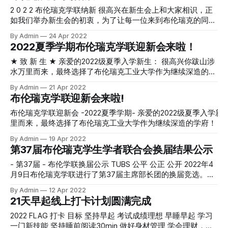
等。 （二）视频：用镜头记录半个世纪以来领区对华交往的
谢中华人民共和国驻汉堡总领事馆的支持 中华人民共和国驻
2 0 2 2 布伦瑞克学联纳新 很高兴在新生会上和大家相识，正
生动画面，具有一定的纪念意义和历史价值。 （三）文章：
汉堡总领馆 感谢以下大力支持我们的合作伙伴: 德中教育交流
如我们举办新生会的初衷，为了让每一位来到布伦瑞克的同学
以生动鲜活的文字讲述双边交往重要事件、亲身经历、逸闻趣
协会 TUBS S.o.S TUBS Gauss Friends Barmer 小怪兽亚超
都尽快适应德国的生活，构建起自己留学时光的精神世界，学
By Admin
24 Apr 2022
事、感想体悟等，抒发对中德建交50周年及我与领区关系未来
Top Team Mointee 嚒茶 乐本外卖 编辑：金金 审核：张诗蕊
联在服务同学的路上已经走了几十年的时间。 当下，学联广
2022夏季学期布伦瑞克学联迎新会来啦！
发展的祝福和寄语。
泛的向新同学发出邀请，邀请或是志同道合的新朋友，或是充
满兴趣的小伙伴加入学联。 在这里你可以收获一个稳定的朋
★ 致 新 生 ★ 亲爱的2022级夏季入学新生： 很高兴你跋山涉
友圈，认识更多的新朋友，其中不乏博士生大佬； 在这里你
水万里而来，最终选择了布伦瑞克工业大学作为继续深造的学
可以感受到朋友们时常的问候，羁绊多了，此心安处即吾乡；
府！ 为表欢迎，布伦瑞克中国学生学者联合会携布伦瑞克多
By Admin
21 Apr 2022
在这里你可以体验组织活动和团结同学等各项学生工作，砥砺
个本地华人团体以及德国本地友好组织特举办新生交流会，与
布伦瑞克学联迎新会来啦!
个人品格，提升综合能力； 在这里你还可以尝试与校方和中
你分享布伦学业信息、留德生活经验；与你一同交流困惑，以
德企业交流，或是维护同学们的权益，或是领略更高处的风
期大家可以更好的适应留德的学习和生活。 由于新冠疫情的
布伦瑞克学联迎新会 -2022夏季学期- 亲爱的2022级夏季入学新生： 很高兴你跋山涉水万
景…… 我们不苛责人的完美，只期待一颗真实而炽热的心。 期
限制，我们暂定采取线上线下双线程同时进行的方式开展此次
里而来，最终选择了布伦瑞克工业大学作为继续深造的学府！ 为表欢迎，布伦瑞克中国学
待你加入布伦瑞克学联。 01 布伦瑞克中国学生学者联合会简
新生交流会。 身处中国或外地的同学可以直接访问以下网址
生学者联合会携布伦瑞克多个本地华人团体以及德国本地友好组
By Admin
19 Apr 2022
介 布伦瑞克中国学生学者联合会是注册在布伦瑞克工业大学
直接加入在线直播间。 而已经到达布伦瑞克的同学也可以点
分享布伦学业信息、留德生活经验；与你一同交流困惑，以期大
第37届布伦瑞克学生学者联合会换届结果公示
的一个公益性、志愿性、服务性、非政治、非宗教、非盈利的
击下方链接报名到现场参加新生会，更好地交流问题和困惑，
习和生活。 新生会信息 线上参会 直播开始时间： 2022年4月23日德国时间13：00 直播地
学生学者社团，并受中国驻德国大使馆、中国驻汉堡总领馆、
结识新的小伙伴。（仅线下参加者需要报名） 1 新生会信息
址：见后续通知 线下参会 开始时间： 2022年4月23日德国时间13：00 (请大家提前20分钟
- 第37届 - 布伦学联换届公示 TUBS 公平 公正 公开 2022年4
布伦瑞克地区各
线上参会 直播开始时间：2022年04月23日德国时间13：00
入场) 会议地点：PK4.3 (Pockelsstraße 4) 报名方式 请要参加线下新生会的同学填写报名
月9日布伦瑞克学联进行了第37届主席部长团的换届竞选。在
直播地址：https://webconf.tu-bs.de/mao-w4u-3yd 注意事
表 报名表链接：
公平公开的原则下，经过自主报名，候选人演讲，学联成员投
By Admin
12 Apr 2022
项： 1.请提前10分钟复制链接到网页，输入本人真实姓名进入
https://docs.google.com/forms/d/e/1FAIpQLSdCw3GnZJUHb
票等环节，换届活动圆满完成。 现公示新一届主席部长团人
21天早起线上打卡计划圆满完成
线上会议室； 2.活动过程中请保持麦克风关闭状态，退出时请
B0g-QiwpxrcXXrQ/viewform?usp=sf_
员名单： 主席:于晨 顾问:蒋竺轩(财务负责人) 办公室主任:李
勿点击结束会议； 3.若有问题可在聊天区提问。 线下
康诚 外联部部长:刘兴杨 外联部副部长:蔡竞洁 宣传部部长:张
2022 FLAG 打卡 目标 坚持早起 考试成绩理想 早睡早起 学习
诗蕊 宣传部副部长:邓翔天 文体部部长:段书威 文体部副部长:
一门新技能 坚持睡前阅读30min 做好身材管理 学会理财，坚