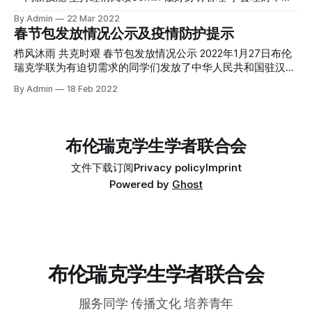
杨雪莹 最后，学联第36届主席蒋竺轩对新的主席部长团表达
持记账 早日脱单 早起打卡人， 我们的第二期早期打卡活动已
By Admin
22 Mar 2022
了祝贺。 她细数过去一年多来学联在面对疫情等全新挑战下
经圆满完成了！ 在这过去的21天里，共有七十多位同学参与
春节包发放情况公示及疫情防护提示
的积极应对方案和适应疫情常态化下举办的丰富多彩的活动。
其中，以微信小程序分享照片的形式，完成这次的打卡活动。
无论是雪中送炭，为同学们多次分发抗疫物资，为生病隔离的
每天从早晨七点开始便有同学早起分享自己的学习或者生活。
栉风沐雨 共克时艰 春节包发放情况公示 2022年1月27日布伦
同学送物资和药品；还是锦上添花，举办了两次充满想象力和
有超过一半的同学都坚持到了两周以上，最终也有20位同学坚
瑞克学联为有迫切需求的同学们发放了中华人民共和国驻汉堡
创造力的联合在线春晚，三次线上线下结合的迎新会以及穿插
持到了最后。在这种改变的背后，每位同学都付出了很多，坚
总领事馆紧急筹措的“春节包”，“春节包”中包含口罩等防疫物
By Admin
18 Feb 2022
在多个学期之间的摄影比赛、早起打卡活动和布伦好声音等文
持，自律变成了我们的标签。相信参与其中的各位同学也收获
资。以下是各个分发点的具体情况： ●猴山宿舍及周边地区
娱活动。 学联都为服务同学，丰富同学们的留学生活做出了
了很多，每天互相监督早起，也是一段痛苦但是美好的回忆。
183份； ●布伦中西部地区(Güldenstraße分发点)18份； ●布
各种各样的尝试。而这既是来自于过往的传统，
活动圆满结束，布伦瑞克学联感谢每一位参与支持的同学，感
伦东部地区(Geliesmaroderstraße分发点)23份； ●沃比地区
谢大家21天的陪伴。希望同学们在日后的生活中，能把自律作
27份 共计 251份 感谢各位同学对学联工作的支持，有序地报
布伦瑞克学生学者联合会
为生活的常态，不断自我完善，不断进步。这个过程必然是痛
名并领取了春节包。愿我们继续努力共克时艰。 同时学联谨
苦的，但最终一定会有意想不到的收获。 以下是第二期早
代表布伦瑞克地区学生和华人向祖国、中华人民共和国驻汉堡
文件下载
订阅
Privacy policy
Imprint
总领事馆以及万千关心我们和帮助我们的人致以衷心的感谢。
Powered by
Ghost
疫情防护提示 当前新冠奥密克戎毒株在德国肆虐，希望各位
同学依然保持警惕，遵守防疫政策，注意个人卫生习惯，保持
身体健康。 布伦瑞克及周边地区的留学生同学若不幸确诊新
冠、或是成为密切接触者等情况，请及时联系学联官方微信。
学联会尽快给予回复和物资方面的帮助
布伦瑞克学生学者联合会
服务同学 传播文化 培养青年