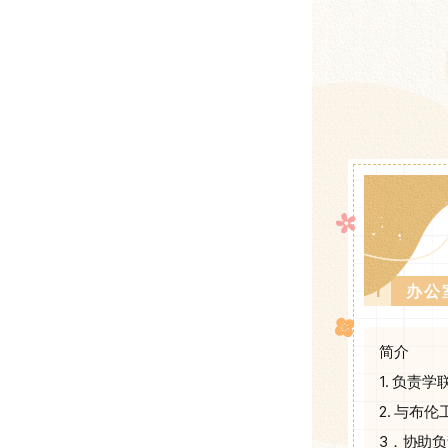
1
办公
简介
1. 负
2. 与布
3．协助