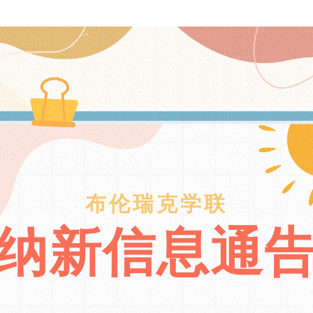
布伦瑞克学联
纳新信息通