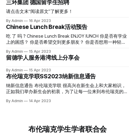
三环集团 德国留学生招聘
请点击文末“阅读原文”了解更多！
By Admin
16 Apr 2023
Chinese Lunch Break活动预告
吃 了 吗 ? Chinese Lunch Break ENJOY lUNCH 你是否有学业
上的困惑？ 你是否希望交到更多朋友？ 你是否想用一种轻松
的方式和中德老师同学沟通， 了解在校园里的更多可能性？
By Admin
15 Apr 2023
国际处和布伦瑞克学联为大家提供了 Chinese Lunch Break活
留德学人服务港湾线上分享会
动。 时间：4月18日（下周）开始， 每周二中午12:30-14:00
地点：Mensa1，靠近结账口的两排座椅 形式：可在该位置一
By Admin
15 Apr 2023
起和中国同学、国际处Betreuer和学联高学期学长学姐共同就
布伦瑞克学联SS2023纳新信息通告
餐、沟通， 认识新朋友，了解各类信息， 获得个人学业或生
活建议。 无需预约， 没有任何门槛， 欢迎每一位同学的到
纳新信息通告 布伦瑞克学联 很高兴在新生会上和大家相识，
来！
正如我们举办新生会的初衷，为了让每一位来到布伦瑞克的同
学都尽快适应德国的生活，构建起自己留学时光的精神世界，
By Admin
14 Apr 2023
学联在服务同学的路上已经走了几十年的时间。 当下，学联
广泛的向新同学发出邀请，邀请或是志同道合的新朋友，或是
充满兴趣的小伙伴加入学联。 在这里你可以收获一个稳定的
朋友圈，认识更多的新朋友，其中不乏博士生大佬； 在这里
布伦瑞克学生学者联合会
你可以感受到朋友们时常的问候，羁绊多了，此心安处即吾
乡； 在这里你可以体验组织活动和团结同学等各项学生工