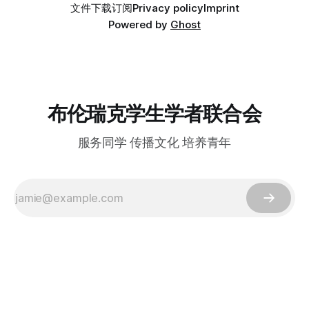
文件下载
订阅
Privacy policy
Imprint
作，砥砺个人品格，提升综合能力； 在这里你还可以尝试与
Powered by
Ghost
校方和中德企业交流，或是维护同学们的权益，或是领略更高
处的风景。 …… 我们不苛责人的完美，只期待一颗真实而炽热
的心。 期待你加入布伦瑞克学联! 布伦瑞克学联简介 布伦瑞克
中国学生学者联合会是注册在布伦瑞克工业大学的一个公益
性、志愿性、服务性、非政治、非宗教、非盈利的学生学者社
团，并受中国驻德国大使馆、中国驻汉堡总领馆、布伦瑞克地
区各高校的承认和支持。 布伦瑞克学联以维护布伦瑞克地区
布伦瑞克学生学者联合会
中国学子权益、服务
服务同学 传播文化 培养青年