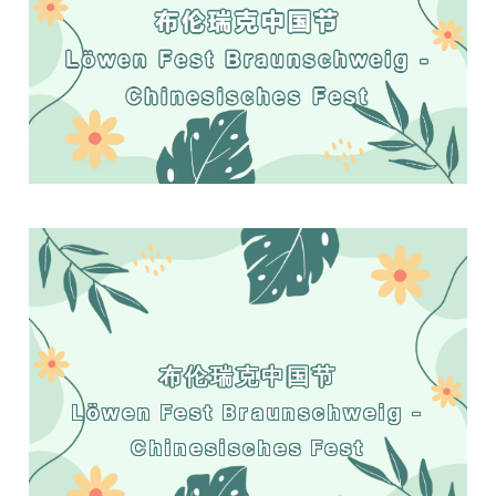
布伦瑞克中国节
Löwen Fest Braunschweig -
Chinesisches Fest