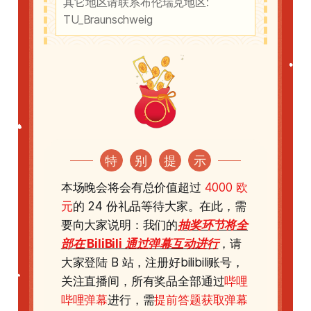
其它地区请联系布伦瑞克地区:
TU_Braunschweig
特
别
提
示
本场晚会将会有总价值超过
4000 欧
元
的 24 份礼品等待大家。在此，需
要向大家说明：我们的
抽奖环节将全
部在 BiliBili 通过弹幕互动进行
，请
大家登陆 B 站，注册好bilibili账号，
关注直播间，所有奖品全部通过
哔哩
哔哩弹幕
进行，需
提前答题获取弹幕