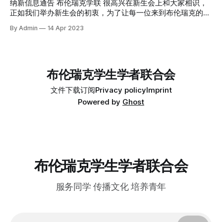
活建议。 无需预约， 没有任何门槛， 欢迎每一位同学的到
纳新信息通告 布伦瑞克学联 很高兴在新生会上和大家相识，
来！
正如我们举办新生会的初衷，为了让每一位来到布伦瑞克的同
学都尽快适应德国的生活，构建起自己留学时光的精神世界，
By Admin
14 Apr 2023
学联在服务同学的路上已经走了几十年的时间。 当下，学联
广泛的向新同学发出邀请，邀请或是志同道合的新朋友，或是
充满兴趣的小伙伴加入学联。 在这里你可以收获一个稳定的
朋友圈，认识更多的新朋友，其中不乏博士生大佬； 在这里
布伦瑞克学生学者联合会
你可以感受到朋友们时常的问候，羁绊多了，此心安处即吾
乡； 在这里你可以体验组织活动和团结同学等各项学生工
文件下载
订阅
Privacy policy
Imprint
作，砥砺个人品格，提升综合能力； 在这里你还可以尝试与
Powered by
Ghost
校方和中德企业交流，或是维护同学们的权益，或是领略更高
处的风景。 …… 我们不苛责人的完美，只期待一颗真实而炽热
的心。 期待你加入布伦瑞克学联! 布伦瑞克学联简介 布伦瑞克
中国学生学者联合会是注册在布伦瑞克工业大学的一个公益
性、志愿性、服务性、非政治、非宗教、非盈利的学生学者社
团，并受中国驻德国大使馆、中国驻汉堡总领馆、布伦瑞克地
区各高校的承认和支持。 布伦瑞克学联以维护布伦瑞克地区
布伦瑞克学生学者联合会
中国学子权益、服务
服务同学 传播文化 培养青年