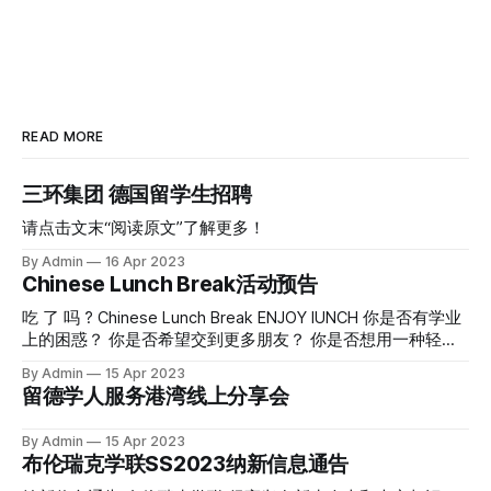
READ MORE
三环集团 德国留学生招聘
请点击文末“阅读原文”了解更多！
By Admin
16 Apr 2023
Chinese Lunch Break活动预告
吃 了 吗 ? Chinese Lunch Break ENJOY lUNCH 你是否有学业
上的困惑？ 你是否希望交到更多朋友？ 你是否想用一种轻松
的方式和中德老师同学沟通， 了解在校园里的更多可能性？
By Admin
15 Apr 2023
国际处和布伦瑞克学联为大家提供了 Chinese Lunch Break活
留德学人服务港湾线上分享会
动。 时间：4月18日（下周）开始， 每周二中午12:30-14:00
地点：Mensa1，靠近结账口的两排座椅 形式：可在该位置一
By Admin
15 Apr 2023
起和中国同学、国际处Betreuer和学联高学期学长学姐共同就
布伦瑞克学联SS2023纳新信息通告
餐、沟通， 认识新朋友，了解各类信息， 获得个人学业或生