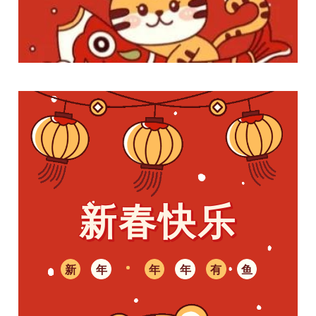
新春快乐
新
年
年
年
有
鱼