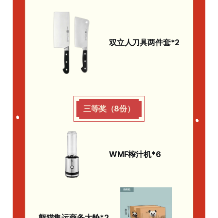
双立人刀具两件套*2
三等奖（8份）
WMF榨汁机*6
熊猫集运商务大舱*2