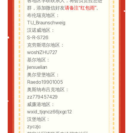
各地区学联联系人，将会负责拉您进
群，添加微信好友
请
备注“红包雨”
。
布伦瑞克地区：
TU_Braunschweig
汉诺威地区：
S-R-S726
克劳斯塔尔地区：
woshiZHU727
基尔地区：
jierxuelian
奥尔登堡地区：
Raedo19901005
奥斯纳布吕克地区：
zz779457429
威廉港地区：
wxid_tjqncz66jxgc12
汉堡地区：
zyczjc